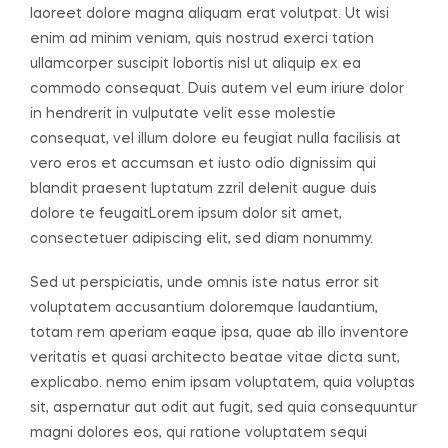
laoreet dolore magna aliquam erat volutpat. Ut wisi
enim ad minim veniam, quis nostrud exerci tation
ullamcorper suscipit lobortis nisl ut aliquip ex ea
commodo consequat. Duis autem vel eum iriure dolor
in hendrerit in vulputate velit esse molestie
consequat, vel illum dolore eu feugiat nulla facilisis at
vero eros et accumsan et iusto odio dignissim qui
blandit praesent luptatum zzril delenit augue duis
dolore te feugaitLorem ipsum dolor sit amet,
consectetuer adipiscing elit, sed diam nonummy.
Sed ut perspiciatis, unde omnis iste natus error sit
voluptatem accusantium doloremque laudantium,
totam rem aperiam eaque ipsa, quae ab illo inventore
veritatis et quasi architecto beatae vitae dicta sunt,
explicabo. nemo enim ipsam voluptatem, quia voluptas
sit, aspernatur aut odit aut fugit, sed quia consequuntur
magni dolores eos, qui ratione voluptatem sequi